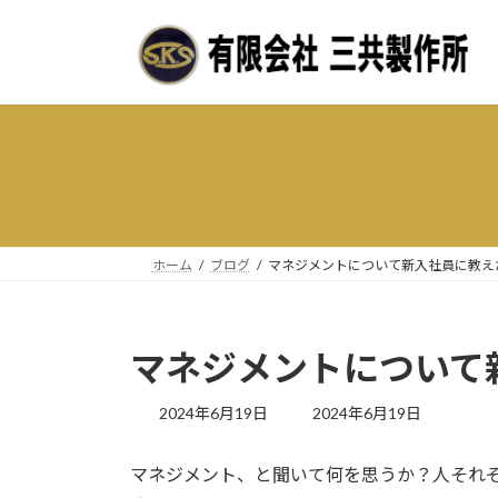
コ
ナ
ン
ビ
テ
ゲ
ン
ー
ツ
シ
へ
ョ
ス
ン
キ
に
ッ
移
プ
動
ホーム
ブログ
マネジメントについて新入社員に教え
マネジメントについて
最
2024年6月19日
2024年6月19日
終
更
マネジメント、と聞いて何を思うか？人それ
新